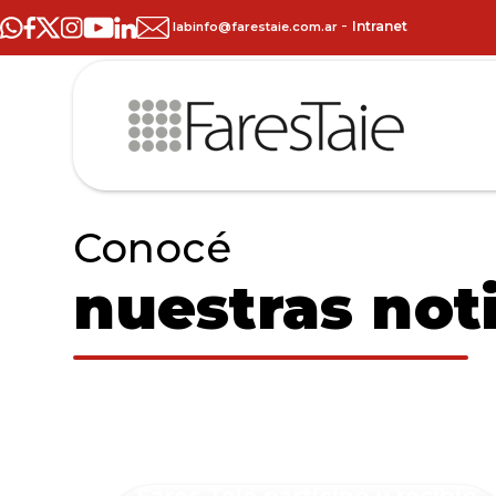
-
Intranet
labinfo@farestaie.com.ar
Conocé
nuestras noti