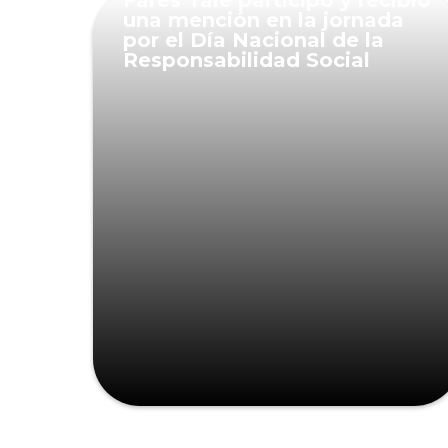
Fares Taie participó y recibió
una mención en la jornada
por el Día Nacional de la
Responsabilidad Social