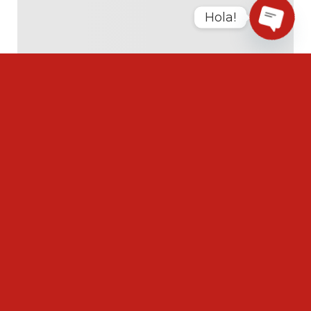
Hola!
Open
chaty