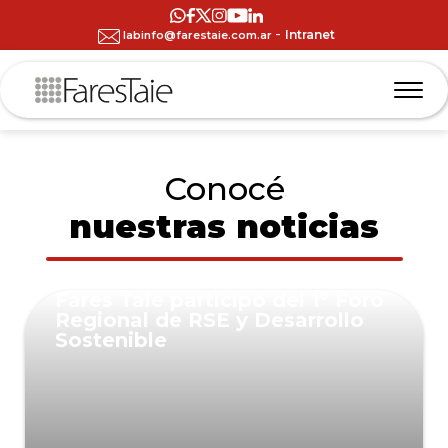
-
Intranet
labinfo@farestaie.com.ar
Conocé
nuestras noticias
Fares Taie participó del 1° Foro
Regional de RSE y Desarrollo
Sostenible