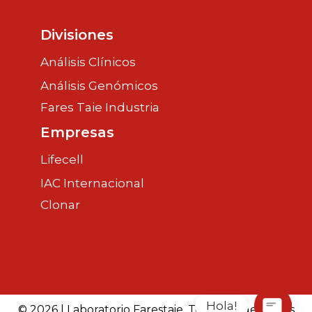
Divisiones
Análisis Clínicos
Análisis Genómicos
Fares Taie Industria
Empresas
Lifecell
IAC Internacional
Clonar
Hola!
© 2026 | Laboratorio Farestaie. Todos los derechos