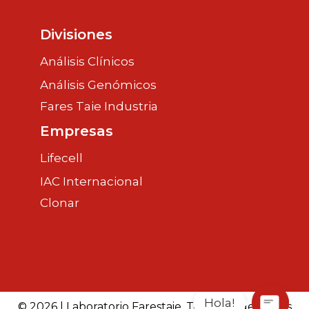
Divisiones
Análisis Clínicos
Análisis Genómicos
Fares Taie Industria
Empresas
Lifecell
IAC Internacional
Clonar
Hola!
© 2026 | Laboratorio Farestaie. Todos los derechos