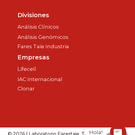
Divisiones
Análisis Clínicos
Análisis Genómicos
Fares Taie Industria
Empresas
Lifecell
IAC Internacional
Clonar
Hola!
© 2026 | Laboratorio Farestaie. Todos los derechos