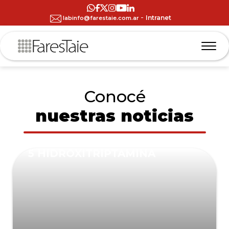
-
Intranet
labinfo@farestaie.com.ar
Conocé
nuestras noticias
5 HIDROXITRIPTAMINA