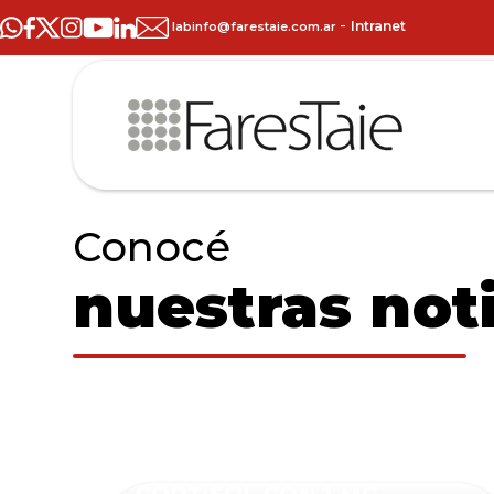
-
Intranet
labinfo@farestaie.com.ar
Conocé
nuestras noti