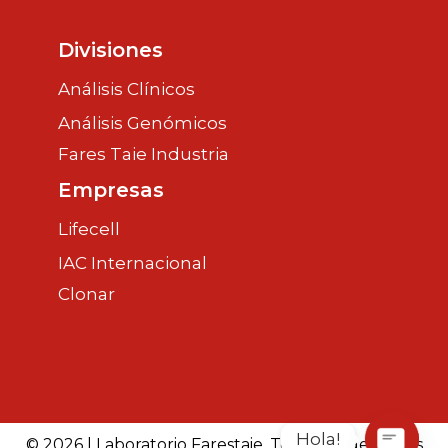
Divisiones
Análisis Clínicos
Análisis Genómicos
Fares Taie Industria
Empresas
Lifecell
IAC Internacional
Clonar
Hola!
© 2026 | Laboratorio Farestaie. Todos los derechos