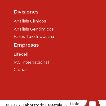
Divisiones
Análisis Clínicos
Análisis Genómicos
Fares Taie Industria
Empresas
Lifecell
IAC Internacional
Clonar
Hola!
© 2026 | Laboratorio Farestaie. Todos los derechos