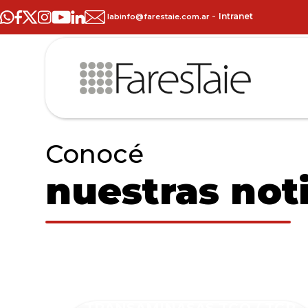
-
Intranet
labinfo@farestaie.com.ar
Conocé
nuestras noti