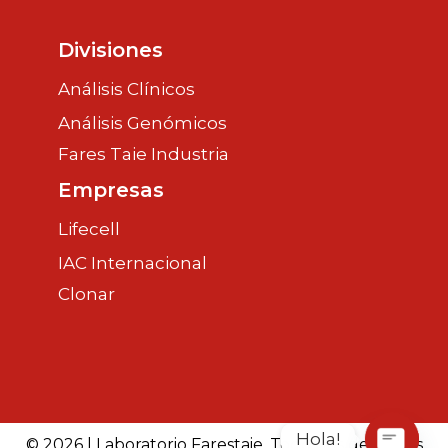
Divisiones
Análisis Clínicos
Análisis Genómicos
Fares Taie Industria
Empresas
Lifecell
IAC Internacional
Clonar
Hola!
© 2026 | Laboratorio Farestaie. Todos los derechos