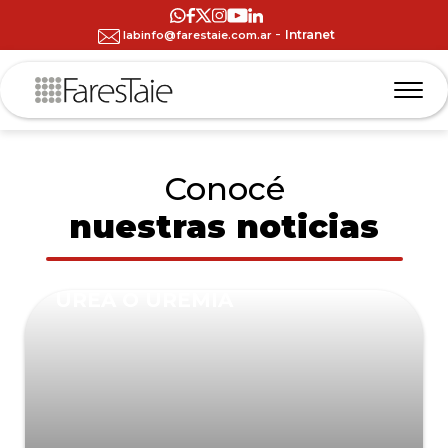
-
Intranet
labinfo@farestaie.com.ar
Conocé
nuestras noticias
UREA O UREMIA