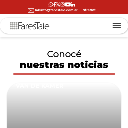
-
Intranet
labinfo@farestaie.com.ar
Conocé
nuestras noticias
VAN DE KAMER