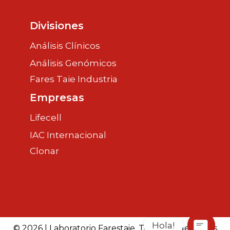
Divisiones
Análisis Clínicos
Análisis Genómicos
Fares Taie Industria
Empresas
Lifecell
IAC Internacional
Clonar
Hola!
© 2026 | Laboratorio Farestaie. Todos los derechos