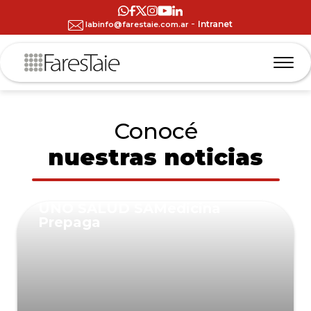
-
Intranet
labinfo@farestaie.com.ar
Conocé
nuestras noticias
UNO SALUD SAMedicina
Prepaga