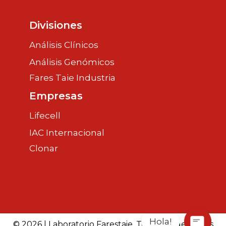
Divisiones
Análisis Clínicos
Análisis Genómicos
Fares Taie Industria
Empresas
Lifecell
IAC Internacional
Clonar
Hola!
© 2026 | Laboratorio Farestaie. Todos los derechos