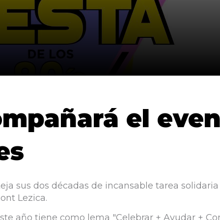
ompañará el even
es
eja sus dos décadas de incansable tarea solidaria c
ont Lezica.
ste año tiene como lema "Celebrar + Ayudar + Co