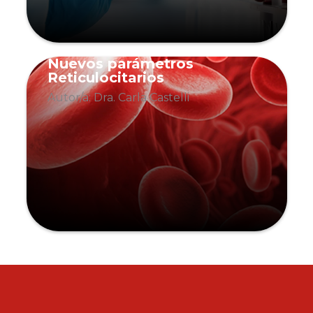
Nuevos parámetros
Reticulocitarios
Autor/a: Dra. Carla Castelli