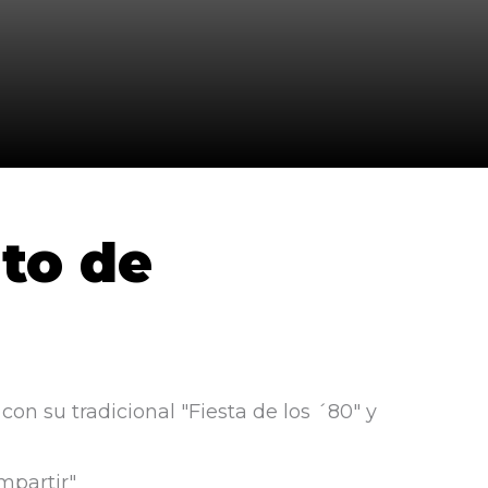
to de
on su tradicional "Fiesta de los ´80" y
mpartir"