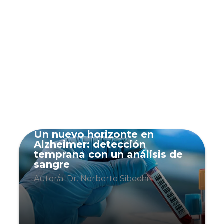
Un nuevo horizonte en
Alzheimer: detección
temprana con un análisis de
sangre
Autor/a: Dr. Norberto Sibechi