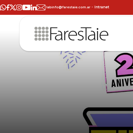
-
Intranet
labinfo@farestaie.com.ar