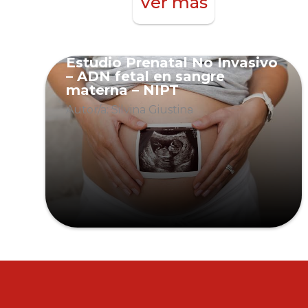
Ver más
Estudio Prenatal No Invasivo
– ADN fetal en sangre
materna – NIPT
Autor/a: Silvina Giustina