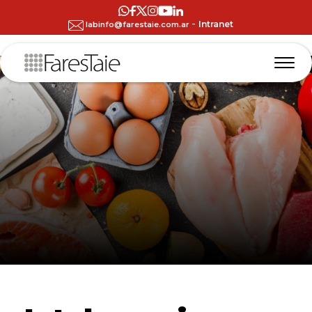
-
Intranet
labinfo@farestaie.com.ar