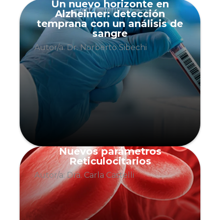
Un nuevo horizonte en
Alzheimer: detección
temprana con un análisis de
sangre
Autor/a: Dr. Norberto Sibechi
Nuevos parámetros
Reticulocitarios
Autor/a: Dra. Carla Castelli