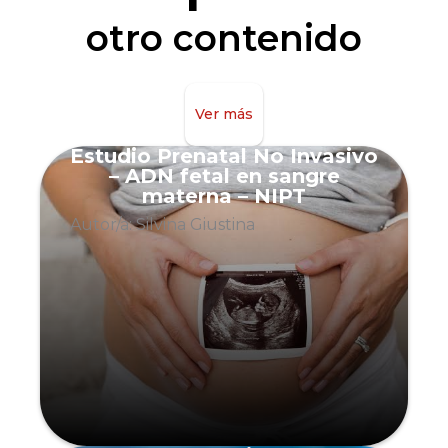
otro contenido
Ver más
Estudio Prenatal No Invasivo
– ADN fetal en sangre
materna – NIPT
Autor/a: Silvina Giustina