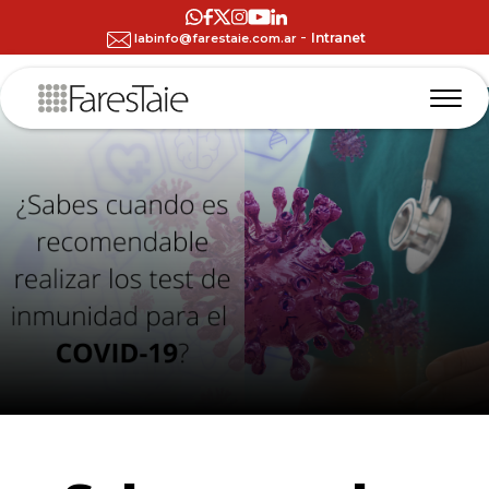
-
Intranet
labinfo@farestaie.com.ar