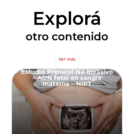
Explorá
otro contenido
Ver más
Estudio Prenatal No Invasivo
– ADN fetal en sangre
materna – NIPT
Autor/a: Silvina Giustina