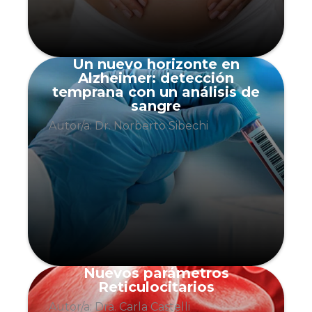
Un nuevo horizonte en
Alzheimer: detección
temprana con un análisis de
sangre
Autor/a: Dr. Norberto Sibechi
Nuevos parámetros
Reticulocitarios
Autor/a: Dra. Carla Castelli