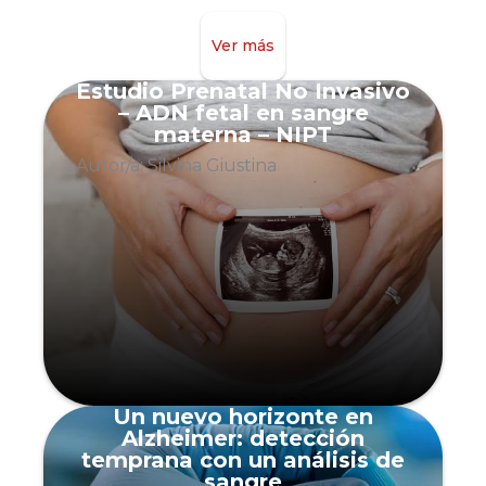
Ver más
Estudio Prenatal No Invasivo
– ADN fetal en sangre
materna – NIPT
Autor/a: Silvina Giustina
Un nuevo horizonte en
Alzheimer: detección
temprana con un análisis de
sangre