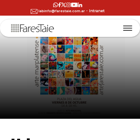
-
Intranet
labinfo@farestaie.com.ar