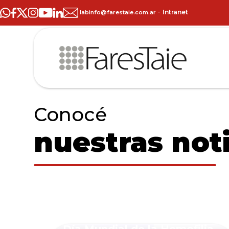
-
Intranet
labinfo@farestaie.com.ar
Conocé
nuestras noti