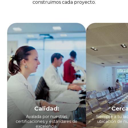
construimos cada proyecto.
Calidad:
Cerca
Avalada por nuestras
Siempre a tu lad
certificaciones y estándares de
ubicación de nu
excelencia.