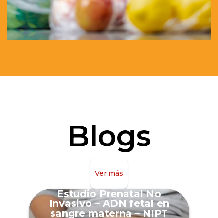
Blogs
Ver más
Estudio Prenatal No
Invasivo – ADN fetal en
sangre materna – NIPT