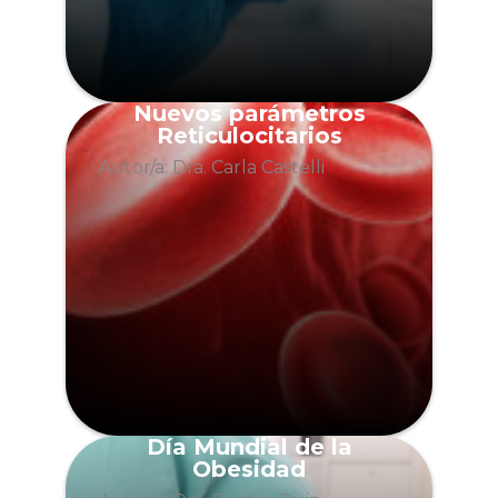
Nuevos parámetros
Reticulocitarios
Autor/a: Dra. Carla Castelli
Día Mundial de la
Obesidad